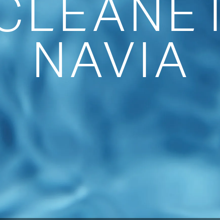
CL
E
A
N
E
N
AV
I
A