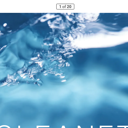
1
of
20